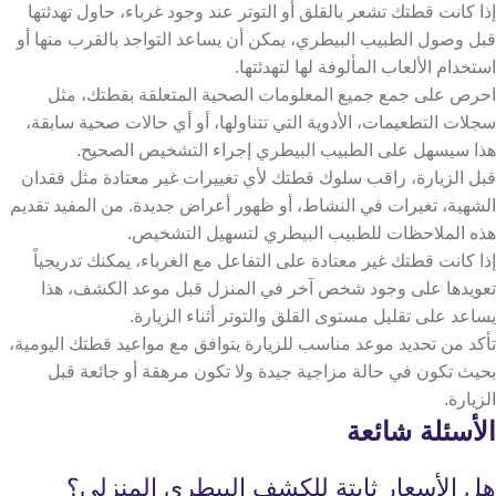
إذا كانت قطتك تشعر بالقلق أو التوتر عند وجود غرباء، حاول تهدئتها
قبل وصول الطبيب البيطري، يمكن أن يساعد التواجد بالقرب منها أو
استخدام الألعاب المألوفة لها لتهدئتها.
احرص على جمع جميع المعلومات الصحية المتعلقة بقطتك، مثل
سجلات التطعيمات، الأدوية التي تتناولها، أو أي حالات صحية سابقة،
هذا سيسهل على الطبيب البيطري إجراء التشخيص الصحيح.
قبل الزيارة، راقب سلوك قطتك لأي تغييرات غير معتادة مثل فقدان
الشهية، تغيرات في النشاط، أو ظهور أعراض جديدة. من المفيد تقديم
هذه الملاحظات للطبيب البيطري لتسهيل التشخيص.
إذا كانت قطتك غير معتادة على التفاعل مع الغرباء، يمكنك تدريجياً
تعويدها على وجود شخص آخر في المنزل قبل موعد الكشف، هذا
يساعد على تقليل مستوى القلق والتوتر أثناء الزيارة.
تأكد من تحديد موعد مناسب للزيارة يتوافق مع مواعيد قطتك اليومية،
بحيث تكون في حالة مزاجية جيدة ولا تكون مرهقة أو جائعة قبل
الزيارة.
الأسئلة شائعة
هل الأسعار ثابتة للكشف البيطري المنزلي؟