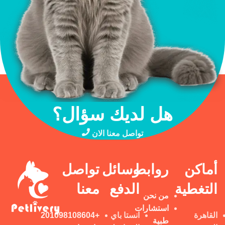
هل لديك سؤال؟
تواصل معنا الان
أماكن
روابط
وسائل
تواصل
التغطية
الدفع
معنا
من نحن
استشارات
القاهرة
انستا باي
+201098108604
طبية