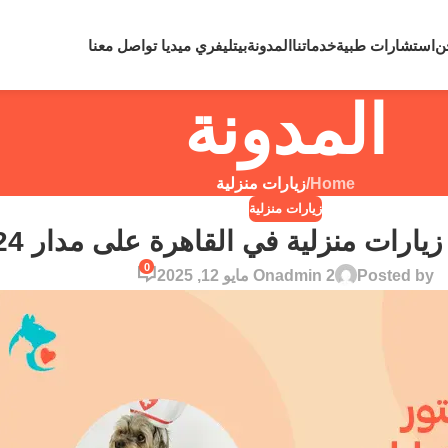
لي رقم
0109810860
لحالات الطوارئ نعمل علي مدار 24 ساعة
ن
استشارات طبية
خدماتنا
المدونة
بيتليفري ميديا
تواصل معنا
المدونة
Home
/
زيارات منزلية
زيارات منزلية
رات منزلية في القاهرة على مدار 24 ساعة
0
Posted by
admin 2
On مايو 12, 2025