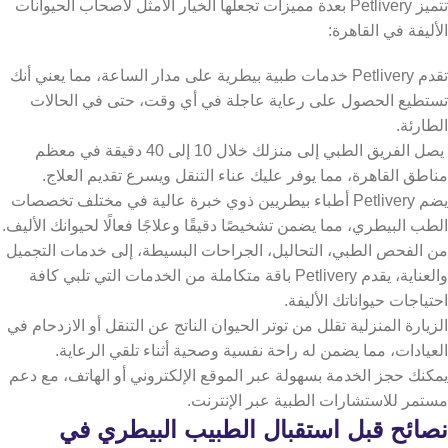
تتميز Petlivery بعدة مميزات تجعلها الخيار الأمثل لأصحاب الحيوانات
الأليفة في القاهرة:
تقدم Petlivery خدمات طبية بيطرية على مدار الساعة، مما يعني أنك
تستطيع الحصول على رعاية عاجلة في أي وقت، حتى في الحالات
الطارئة.
يصل الفريق الطبي إلى منزلك خلال 10 إلى 40 دقيقة في معظم
مناطق القاهرة، مما يوفر عليك عناء التنقل ويسرع تقديم العلاج.
يضم Petlivery أطباء بيطريين ذوي خبرة عالية في مختلف تخصصات
الطب البيطري، مما يضمن تشخيصًا دقيقًا وعلاجًا فعالًا لحيوانك الأليف.
من الفحص الطبي، التحاليل، الجراحات البسيطة، إلى خدمات التجميل
والعناية، يقدم Petlivery باقة متكاملة من الخدمات التي تلبي كافة
احتياجات حيواناتك الأليفة.
الزيارة المنزلية تقلل من توتر الحيوان الناتج عن التنقل أو الازدحام في
العيادات، مما يضمن له راحة نفسية وصحية أثناء تلقي الرعاية.
يمكنك حجز الخدمة بسهولة عبر الموقع الإلكتروني أو الهاتف، مع دعم
مستمر للاستشارات الطبية عبر الإنترنت.
نصائح قبل استقبال الطبيب البيطري في