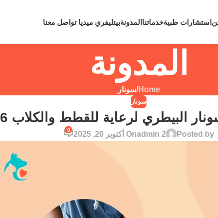
لي رقم
0109810860
لحالات الطوارئ نعمل علي مدار 24 ساعة
ن
استشارات طبية
خدماتنا
المدونة
بيتليفري ميديا
تواصل معنا
المدونة
Home
/
سونار
سونار
ار البيطري لرعاية للقطط والكلاب 2026؟
0
Posted by
admin 2
On أكتوبر 20, 2025