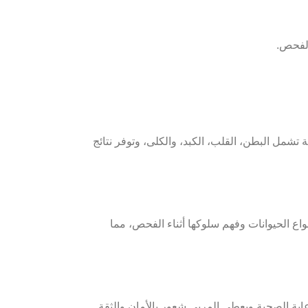
 الفحص.
 تشمل البطن، القلب، الكبد، والكلى، وتوفر نتائج
اع الحيوانات وفهم سلوكها أثناء الفحص، مما
عاية الصحية ويعطي المربي شعور بالأمان والثقة