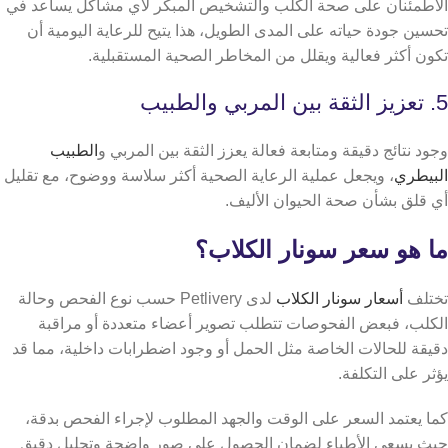
الاطمئنان على صحة الكلب والتشخيص المبكر لأي مشاكل يساعد في
تحسين جودة حياته على المدى الطويل، هذا يتيح للرعاية اليومية أن
تكون أكثر فعالية ويقلل من المخاطر الصحية المستقبلية.
5. تعزيز الثقة بين المربي والطبيب
وجود نتائج دقيقة ومتابعة فعالة يعزز الثقة بين المربي و
الطبيب
البيطري
، ويجعل عملية الرعاية الصحية أكثر سلاسة ووضوح، مع تقليل
أي قلق بشأن صحة الحيوان الأليف.
ما هو سعر سونار الكلاب؟
تختلف
أسعار سونار الكلاب
لدى Petlivery حسب نوع الفحص وحالة
الكلب، فبعض الفحوصات تتطلب تصوير أعضاء متعددة أو مراقبة
دقيقة للحالات الخاصة مثل الحمل أو وجود اضطرابات داخلية، مما قد
يؤثر على التكلفة.
كما يعتمد السعر على الوقت والجهد المطلوب لإجراء الفحص بدقة،
حيث يسعى الأطباء لضمان الحصول على صور واضحة وتحليل دقيق