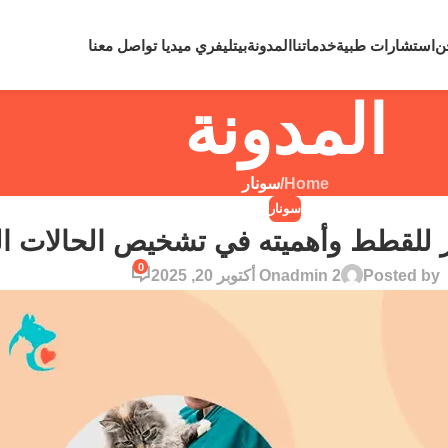
لي رقم
0109810860
لحالات الطوارئ نعمل علي مدار 24 ساعة
ن
استشارات طبية
خدماتنا
المدونة
بيتليفري ميديا
تواصل معنا
المدونة
Home
/
سونار
سونار
ر للقطط وأهميته في تشخيص الحالات ا
0
Posted by
admin 2
On أكتوبر 20, 2025