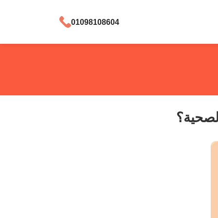
01098108604
لصحية؟