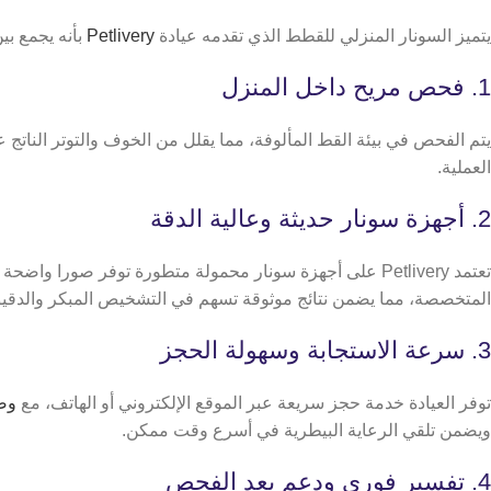
يتميز السونار المنزلي للقطط الذي تقدمه عيادة
Petlivery
بأنه يجمع بين
1. فحص مريح داخل المنزل
يتم الفحص في بيئة القط المألوفة، مما يقلل من الخوف والتوتر الناتج ع
العملية.
2. أجهزة سونار حديثة وعالية الدقة
تعتمد Petlivery على أجهزة سونار محمولة متطورة توفر صورا واضحة وتفاصيل دقيقة للأعضاء الداخلية، مثل الكبد والمعدة والكلى والقلب،
المتخصصة، مما يضمن نتائج موثوقة تسهم في التشخيص المبكر والدقي
3. سرعة الاستجابة وسهولة الحجز
توفر العيادة خدمة حجز سريعة عبر الموقع الإلكتروني أو الهاتف، مع
وص
ويضمن تلقي الرعاية البيطرية في أسرع وقت ممكن.
4. تفسير فوري ودعم بعد الفحص