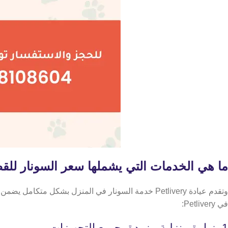
ما هي الخدمات التي يشملها سعر السونار للقطط في ry
وتقدم عيادة Petlivery خدمة السونار في المنزل بشك
في Petlivery:
1. زيارة منزلية مزودة بجميع التجهيزات