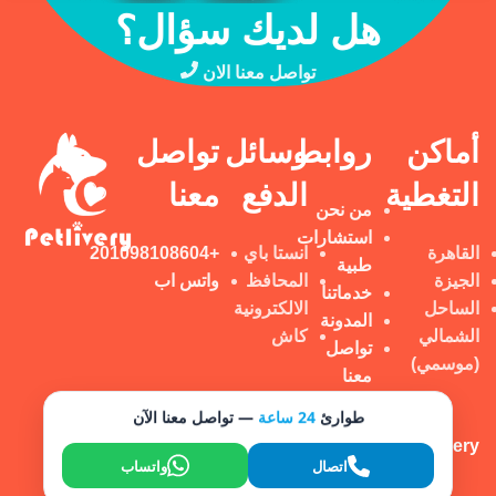
هل لديك سؤال؟
تواصل معنا الان
أماكن
روابط
وسائل
تواصل
التغطية
الدفع
معنا
من نحن
استشارات
القاهرة
انستا باي
+201098108604
طبية
الجيزة
المحافظ
واتس اب
خدماتنا
الساحل
الالكترونية
المدونة
الشمالي
كاش
تواصل
(موسمي)
معنا
طوارئ
24 ساعة
— تواصل معنا الآن
Petlivery تم إنشاؤه بواسطة
© 2025
BoldBrand
اتصال
واتساب