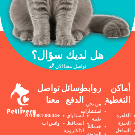
هل لديك سؤال؟
تواصل معنا الان
أماكن
روابط
وسائل
تواصل
التغطية
الدفع
معنا
من نحن
استشارات
القاهرة
انستا باي
+201098108604
طبية
الجيزة
المحافظ
واتس اب
خدماتنا
الساحل
الالكترونية
المدونة