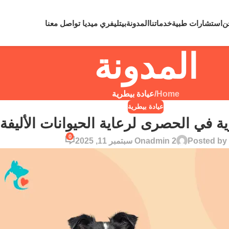
لي رقم
0109810860
لحالات الطوارئ نعمل علي مدار 24 ساعة
ن
استشارات طبية
خدماتنا
المدونة
بيتليفري ميديا
تواصل معنا
المدونة
Home
/
عيادة بيطرية
عيادة بيطرية
في الحصرى لرعاية الحيوانات الأليفة 2026
0
Posted by
admin 2
On سبتمبر 11, 2025