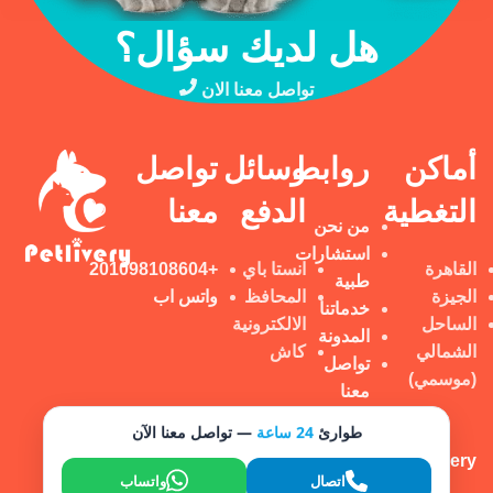
هل لديك سؤال؟
تواصل معنا الان
أماكن
روابط
وسائل
تواصل
التغطية
الدفع
معنا
من نحن
استشارات
القاهرة
انستا باي
+201098108604
طبية
الجيزة
المحافظ
واتس اب
خدماتنا
الساحل
الالكترونية
المدونة
الشمالي
كاش
تواصل
(موسمي)
معنا
طوارئ
24 ساعة
— تواصل معنا الآن
Petlivery تم إنشاؤه بواسطة
© 2025
BoldBrand
اتصال
واتساب