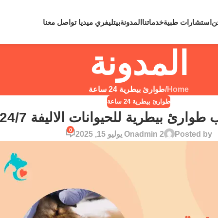
لي رقم
0109810860
لحالات الطوارئ نعمل علي مدار 24 ساعة
ن
استشارات طبية
خدماتنا
المدونة
بيتليفري ميديا
تواصل معنا
المدونة
Home
/
طوارئ بيطرية 24 ساعة
طوارئ بيطرية 24 ساعة
وارئ بيطرية للحيوانات الاليفة 24/7
0
Posted by
admin 2
On يوليو 15, 2025