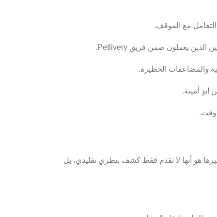
لتعامل مع الموقف.
 يعملون ضمن فريق Petlivery.
سية والمضاعفات الخطيرة.
يدٍ أمينة.
 وقت.
للحيوانات الاليفة، تعتبر أفضل الخيارات المتاحة في القاهرة والجيزة، ما يميز Petlivery عن غيرها هو أنها لا تقدم فقط كشف بيطري تقليدي، بل