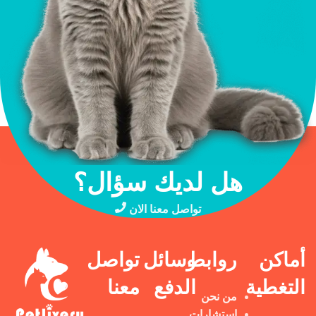
هل لديك سؤال؟
تواصل معنا الان
أماكن
روابط
وسائل
تواصل
التغطية
الدفع
معنا
من نحن
استشارات