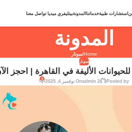
لي رقم
0109810860
لحالات الطوارئ نعمل علي مدار 24 ساعة
ن
استشارات طبية
خدماتنا
المدونة
بيتليفري ميديا
تواصل معنا
المدونة
Home
/
سونار
سونار
لحيوانات الأليفة في القاهرة | احجز الآ
0
Posted by
admin 2
On نوفمبر 4, 2025