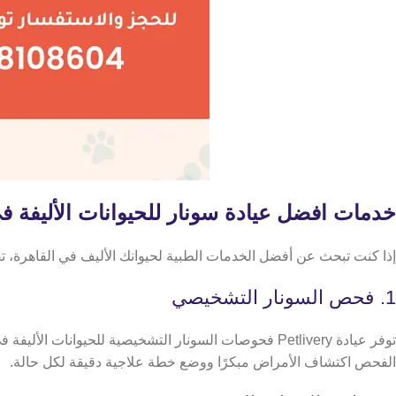
خدمات افضل عيادة سونار للحيوانات الأليفة ف
​​إذا كنت تبحث عن أفضل الخدمات الطبية لحيوانك الأليف في القاهرة، تقدم عيادة Petlivery مجموعة متكاملة 
1. فحص السونار التشخيصي
توفر عيادة Petlivery فحوصات السونار التشخيصية للحيوان
الفحص اكتشاف الأمراض مبكرًا ووضع خطة علاجية دقيقة لكل حالة.