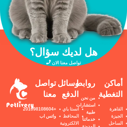
هل لديك سؤال؟
تواصل معنا الان
أماكن
روابط
وسائل
تواصل
التغطية
الدفع
معنا
من نحن
استشارات
القاهرة
انستا باي
+201098108604
طبية
الجيزة
المحافظ
واتس اب
خدماتنا
الساحل
الالكترونية
المدونة