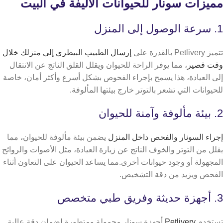
مميزات سونار للحيوانات الأليفة في البيت
1. سرعة الوصول إلى المنزل
تتميز Petlivery بالقدرة على
إرسال الطبيب البيطري إلى منزلك خلال
وقت قصير
، مما يوفر الراحة للحيوان ويقلل القلق الناتج عن الانتقال
إلى العيادة،
هذا يسمح بإجراء الفحوص بشكل أسرع وأكثر أمان، خاصة
للحيوانات التي تشعر بالتوتر خارج بيئتها المألوفة.
2. بيئة مألوفة وآمنة للحيوان
إجراء السونار والفحص داخل المنزل
يضمن بيئة مألوفة للحيوان، مما
يقلل من التوتر والخوف الناتج عن زيارة العيادة، مثل الأصوات والروائح
المجهولة أو وجود حيوانات أخرى.مما يساعد الحيوان على التعاون أثناء
الفحص ويزيد من دقة التشخيص.
3. أجهزة حديثة وفريق طبي متخصص
تستخدم
Petlivery
أجهزة سونار محمولة ومتطورة لضمان دقة عالية