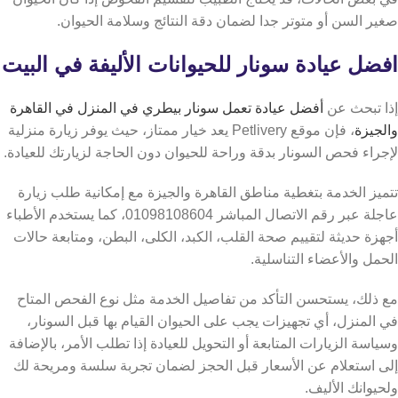
صغير السن أو متوتر جدا لضمان دقة النتائج وسلامة الحيوان.
افضل عيادة سونار للحيوانات الأليفة في البيت
إذا تبحث عن
أفضل عيادة تعمل سونار بيطري في المنزل في القاهرة
والجيزة
، فإن موقع Petlivery يعد خيار ممتاز، حيث يوفر زيارة منزلية
لإجراء فحص السونار بدقة وراحة للحيوان دون الحاجة لزيارتك للعيادة.
تتميز الخدمة بتغطية مناطق القاهرة والجيزة مع إمكانية طلب زيارة
عاجلة عبر رقم الاتصال المباشر 01098108604، كما يستخدم الأطباء
أجهزة حديثة لتقييم صحة القلب، الكبد، الكلى، البطن، ومتابعة حالات
الحمل والأعضاء التناسلية.
مع ذلك، يستحسن التأكد من تفاصيل الخدمة مثل نوع الفحص المتاح
في المنزل، أي تجهيزات يجب على الحيوان القيام بها قبل السونار،
وسياسة الزيارات المتابعة أو التحويل للعيادة إذا تطلب الأمر، بالإضافة
إلى استعلام عن الأسعار قبل الحجز لضمان تجربة سلسة ومريحة لك
ولحيوانك الأليف.