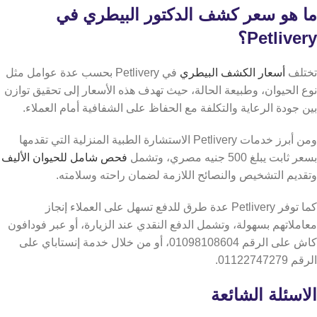
ما هو سعر كشف الدكتور البيطري في
Petlivery؟
تختلف
أسعار الكشف البيطري
في Petlivery بحسب عدة عوامل مثل
نوع الحيوان، وطبيعة الحالة، حيث تهدف هذه الأسعار إلى تحقيق توازن
بين جودة الرعاية والتكلفة مع الحفاظ على الشفافية أمام العملاء.
ومن أبرز خدمات Petlivery الاستشارة الطبية المنزلية التي تقدمها
بسعر ثابت يبلغ 500 جنيه مصري، وتشمل
فحص شامل للحيوان الأليف
وتقديم التشخيص والنصائح اللازمة لضمان راحته وسلامته.
كما توفر Petlivery عدة طرق للدفع تسهل على العملاء إنجاز
معاملاتهم بسهولة، وتشمل الدفع النقدي عند الزيارة، أو عبر فودافون
كاش على الرقم 01098108604، أو من خلال خدمة إنستاباي على
الرقم 01122747279.
الاسئلة الشائعة