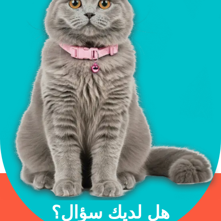
هل لديك سؤال؟