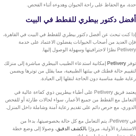
حدة، مع الحفاظ على راحة الحيوان وهدوءه أثناء الفحص.
أفضل دكتور بيطري للقطط في البيت
إذا كنت تبحث عن أفضل دكتور بيطري للقطط في البيت في القاهرة،
فإن العديد من أصحاب الحيوانات يفضلون الاعتماد على خدمة
Petlivery نظرًا لاحترافيتها وسهولة الوصول إليها.
توفر
Petlivery
إمكانية استدعاء الطبيب البيطري مباشرة إلى منزلك
لتقييم حالة قطتك في بيئتها الطبيعية، مما يقلل من توترها ويضمن
رعاية طبية مناسبة دون الحاجة لنقلها إلى العيادة.
يعتمد فريق Petlivery على أطباء بيطريين ذوي كفاءة عالية في
التعامل مع القطط من جميع الأعمار، سواء لحالات طارئة أو للفحص
الدوري، مع حرص دائم على تقديم رعاية آمنة وشاملة داخل المنزل.
في Petlivery، يتم التعامل مع كل حالة بخصوصيتها، بدءا من
الاستشارة الأولية، مرورًا ب
الكشف الدقيق
، وصولا إلى وضع خطة