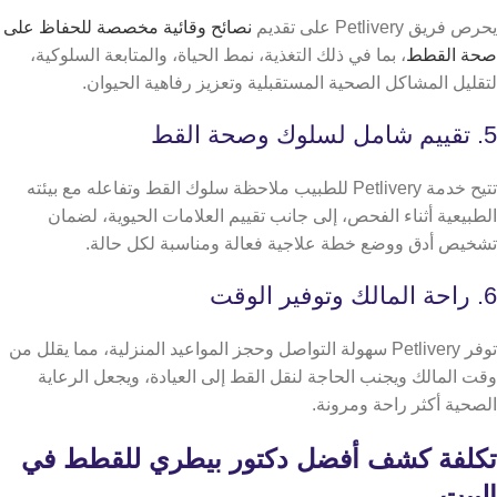
يحرص فريق Petlivery على تقديم
نصائح وقائية مخصصة للحفاظ على
صحة القطط
، بما في ذلك التغذية، نمط الحياة، والمتابعة السلوكية،
لتقليل المشاكل الصحية المستقبلية وتعزيز رفاهية الحيوان.
5. تقييم شامل لسلوك وصحة القط
تتيح خدمة Petlivery للطبيب ملاحظة سلوك القط وتفاعله مع بيئته
الطبيعية أثناء الفحص، إلى جانب تقييم العلامات الحيوية، لضمان
تشخيص أدق ووضع خطة علاجية فعالة ومناسبة لكل حالة.
6. راحة المالك وتوفير الوقت
توفر Petlivery سهولة التواصل وحجز المواعيد المنزلية، مما يقلل من
وقت المالك ويجنب الحاجة لنقل القط إلى العيادة، ويجعل الرعاية
الصحية أكثر راحة ومرونة.
تكلفة كشف أفضل دكتور بيطري للقطط في
البيت