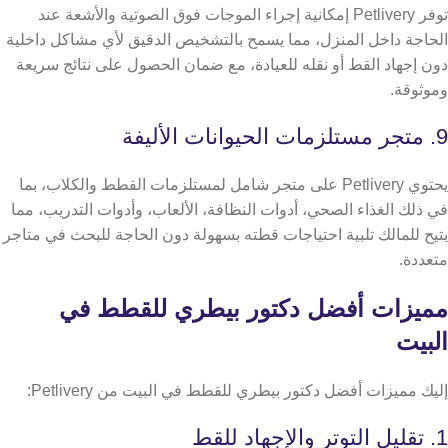
توفر Petlivery إمكانية إجراء الموجات فوق الصوتية والأشعة عند
الحاجة داخل المنزل، مما يسمح بالتشخيص الدقيق لأي مشاكل داخلية
دون إجهاد القط أو نقله للعيادة، مع ضمان الحصول على نتائج سريعة
وموثوقة.
9. متجر مستلزمات الحيوانات الأليفة
يحتوي Petlivery على متجر شامل لمستلزمات القطط والكلاب، بما
في ذلك الغذاء الصحي، أدوات النظافة، الألعاب، وأدوات التدريب، مما
يتيح للمالك تلبية احتياجات قطته بسهولة دون الحاجة للبحث في متاجر
متعددة.
مميزات أفضل دكتور بيطري للقطط في
البيت
إليك مميزات أفضل دكتور بيطري للقطط في البيت من Petlivery:
1. تقليل التوتر والإجهاد للقط