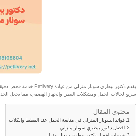
يقدم دكتور بيطري سونار منزلي من عيادة Petlivery خدمة فحص دقيقة داخل منزلك دون الحاجة لنقل الحيوان أو تعريضه للتوتر،
سريع لحالات الحمل ومشكلات البطن والجهاز الهضمي، مما يجعل الخدم
محتوى المقال
فوائد السونار المنزلي في متابعة الحمل عند القطط والكلاب
افضل دكتور بيطري سونار منزلي
خدمات افضل دكتور بيطري سونار منزلي