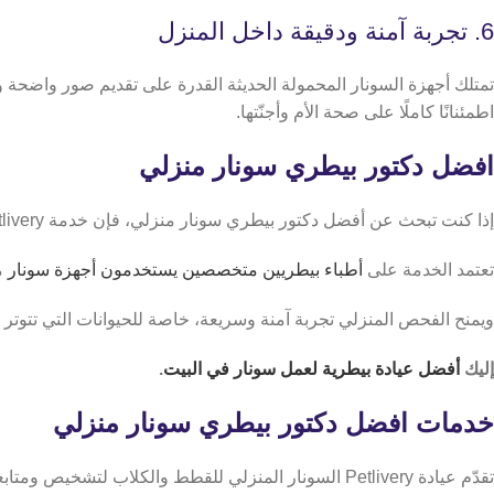
6. تجربة آمنة ودقيقة داخل المنزل
تمتلك أجهزة السونار المحمولة الحديثة القدرة على تقديم صور واضحة و
اطمئنانًا كاملًا على صحة الأم وأجنّتها.
افضل دكتور بيطري سونار منزلي
​​إذا كنت تبحث عن أفضل دكتور بيطري سونار منزلي، فإن خدمة Petlivery تعد من الخيارات المميزة التي توفر
تعتمد الخدمة على
أطباء بيطريين متخصصين يستخدمون أجهزة سونار
م
ويمنح الفحص المنزلي تجربة آمنة وسريعة، خاصة للحيوانات التي تتوتر عن
إليك
أفضل عيادة بيطرية لعمل سونار في البيت
.
خدمات افضل دكتور بيطري سونار منزلي
تقدّم عيادة Petlivery السونار المنزلي للقطط والكلاب لتشخيص ومتابعة الحالات براحة داخل المنزل، وفيما يلي أهم الخدمات المتعلقة بالسونار: