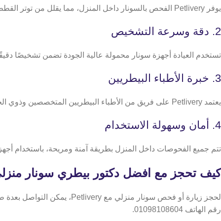
يوفر Petlivery الفحص بالسونار داخل المنزل، مما يقلل من توتر القطط والكلاب ويمنحها بيئة مألوفة أثناء الفحص
2. دقة وسرعة التشخيص
تستخدم العيادة أجهزة سونار محمولة عالية الجودة تضمن تشخيصًا دقيقً
3. خبرة الأطباء البيطريين
يعتمد Petlivery على فريق من الأطباء البيطريين المتخصصين وذوي الخبرة في التعامل مع مختلف الحيوانات، مما يضمن تقديم أفضل رعاية طبية ومعايير عالية من الاحترافية.
4. أمان وسهولة الاستخدام
تتم جميع الفحوصات داخل المنزل بطريقة آمنة ومريحة، باستخدام أجهز
كيف تحجز مع افضل دكتور بيطري سونار منزل
​​لحجز زيارة أو فحص سونار من
رقم الهاتف 01098108604.