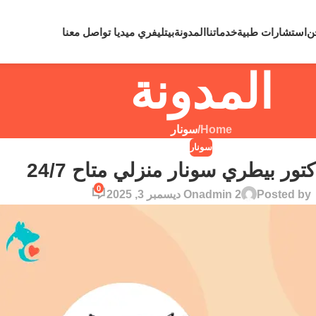
لي رقم
0109810860
لحالات الطوارئ نعمل علي مدار 24 ساعة
ن
استشارات طبية
خدماتنا
المدونة
بيتليفري ميديا
تواصل معنا
المدونة
Home
/
سونار
سونار
ور بيطري سونار منزلي متاح 24/7
0
Posted by
admin 2
On ديسمبر 3, 2025