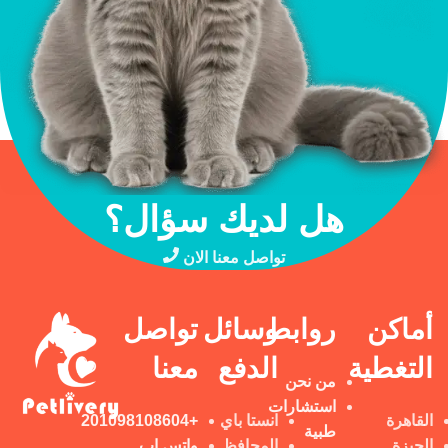
هل لديك سؤال؟
تواصل معنا الان
أماكن
روابط
وسائل
تواصل
التغطية
الدفع
معنا
من نحن
استشارات
القاهرة
انستا باي
+201098108604
طبية
الجيزة
المحافظ
واتس اب