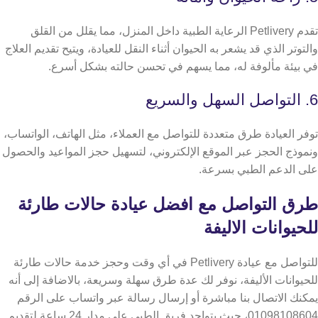
تقدم Petlivery الرعاية الطبية داخل المنزل، مما يقلل من القلق
والتوتر الذي قد يشعر به الحيوان أثناء النقل للعيادة، ويتيح تقديم العلاج
في بيئة مألوفة له، مما يسهم في تحسن حالته بشكل أسرع.
6. التواصل السهل والسريع
توفر العيادة طرق متعددة للتواصل مع العملاء، مثل الهاتف، الواتساب،
ونموذج الحجز عبر الموقع الإلكتروني، لتسهيل حجز المواعيد والحصول
على الدعم الطبي بسرعة.
طرق التواصل مع افضل عيادة حالات طارئة
للحيوانات الاليفة
للتواصل مع عيادة Petlivery في أي وقت وحجز خدمة حالات طارئة
للحيوانات الأليفة، نوفر لك عدة طرق سهلة وسريعة، بالاضافة إلى أنه
يمكنك الاتصال بنا مباشرة أو إرسال رسالة عبر واتساب على الرقم
01098108604، حيث يتواجد فريق الطبي على مدار 24 ساعة لتقديم