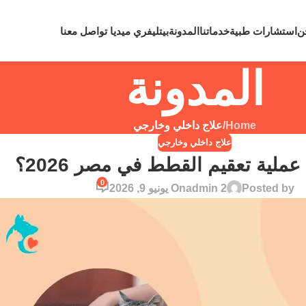
لي رقم
0109810860
لحالات الطوارئ نعمل علي مدار 24 ساعة
ن
استشارات طبية
خدماتنا
المدونة
بيتليفري ميديا
تواصل معنا
المدونة
Home
/
علاج داخلي وخارجي
علاج داخلي وخارجي
عملية تعقيم القطط في مصر 2026؟
0
Posted by
admin 2
On يونيو 9, 2026