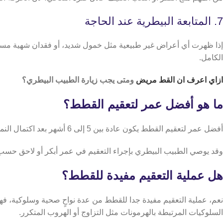
7. المتابعة البيطرية عند الحاجة
إذا ظهرت أي أعراض غير طبيعية مثل خمول شديد، أو فقدان شهية مست
الكامل.
ازاي اعرف ان القط مريض
ومتى يجب زيارة الطبيب البيطري؟
ما هو أفضل عمر لتعقيم القطط؟
أفضل عمر لتعقيم القطط يكون عادة بين 5 إلى 6 أشهر بعد اكتمال النمو الأساسي للقطة، حيث يكون الجسم جاهز لتحمل العملية بشكل آمن وتكون المضاعفات أقل.
وقد يوصي الطبيب البيطري بإجراء التعقيم في عمر أبكر أو لاحق حسب ح
هل عملية التعقيم مفيدة للقطط؟
نعم، عملية التعقيم مفيدة جدا للقطط من عدة نواحٍ صحية وسلوكية، فهي
السلوكيات المرتبطة بالهرمونات مثل التزاوج أو الهروب المتكرر.