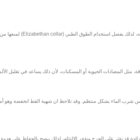
تحاول بعض القطط لعق مكان الجرح مما
قة، مثل المضادات الحيوية أو المسكنات، لأن ذلك يساعد في تقليل الأ
 من شرب الماء بشكل منتظم. وقد تلاحظ ان شهية القط انخفضة وهو أمر
زائدة قد تؤثر على الجرح وتؤخر الالتئام، لذلك ينصح بالحفاظ على هدوء 