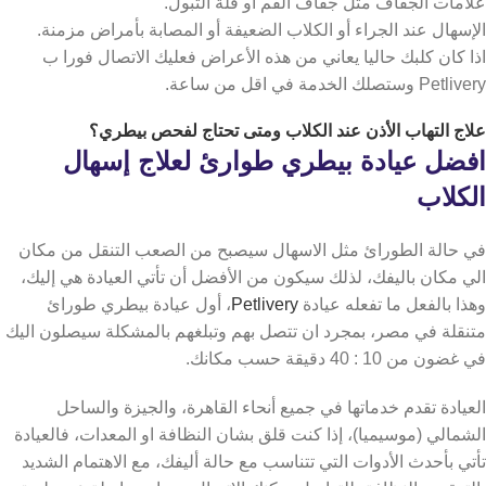
علامات الجفاف مثل جفاف الفم أو قلة التبول.
الإسهال عند الجراء أو الكلاب الضعيفة أو المصابة بأمراض مزمنة.
اذا كان كلبك حاليا يعاني من هذه الأعراض فعليك الاتصال فورا ب
Petlivery وستصلك الخدمة في اقل من ساعة.
علاج التهاب الأذن عند الكلاب
ومتى تحتاج لفحص بيطري؟
افضل عيادة بيطري طوارئ لعلاج إسهال
الكلاب
في حالة الطورائ مثل الاسهال سيصبح من الصعب التنقل من مكان
الي مكان باليفك، لذلك سيكون من الأفضل أن تأتي العيادة هي إليك،
وهذا بالفعل ما تفعله عيادة
Petlivery
،
أول عيادة بيطري طورائ
متنقلة في مصر، بمجرد ان تتصل بهم وتبلغهم بالمشكلة سيصلون اليك
في غضون من 10 : 40 دقيقة حسب مكانك.
العيادة تقدم خدماتها في جميع أنحاء القاهرة، والجيزة والساحل
الشمالي (موسيميا)، إذا كنت قلق بشان النظافة او المعدات، فالعيادة
تأتي بأحدث الأدوات التي تتناسب مع حالة أليفك، مع الاهتمام الشديد