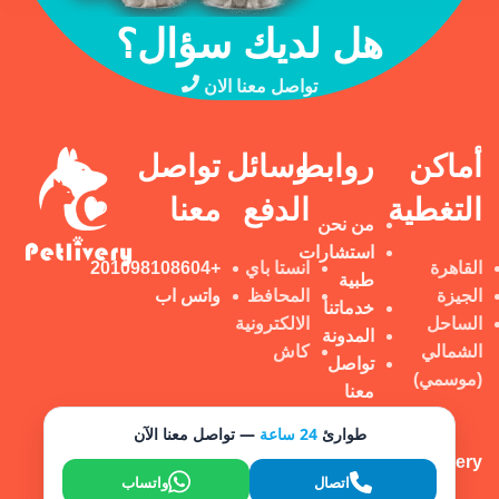
هل لديك سؤال؟
تواصل معنا الان
أماكن
روابط
وسائل
تواصل
التغطية
الدفع
معنا
من نحن
استشارات
القاهرة
انستا باي
+201098108604
طبية
الجيزة
المحافظ
واتس اب
خدماتنا
الساحل
الالكترونية
المدونة
الشمالي
كاش
تواصل
(موسمي)
معنا
طوارئ
24 ساعة
— تواصل معنا الآن
Petlivery تم إنشاؤه بواسطة
© 2025
BoldBrand
اتصال
واتساب