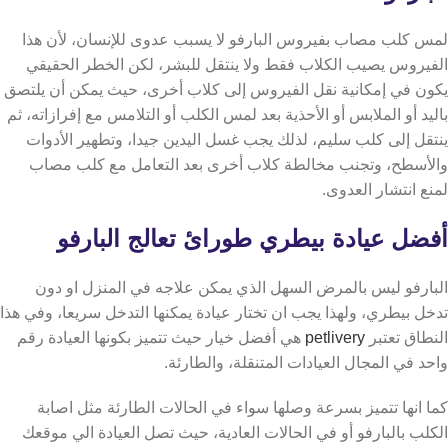
لمس كلب مصاب بفيروس البارفو لا يسبب عدوى للإنسان، لأن هذا
الفيروس يصيب الكلاب فقط ولا ينتقل للبشر،
لكن الخطر الحقيقي
يكون في إمكانية نقل الفيروس إلى كلاب أخرى، حيث يمكن أن يلتصق
باليد أو الملابس أو الأحذية بعد لمس الكلب أو التلامس مع إفرازاته، ثم
ينتقل إلى كلب سليم،
لذلك يجب غسل اليدين جيدا، وتطهير الأدوات
والأسطح، وتجنب مخالطة كلاب أخرى بعد التعامل مع كلب مصاب
لمنع انتشار العدوى.
أفضل عيادة بيطري طورائ تعالج البارفو
البارفو ليس بالمرض السهل الذي يمكن علاجه في المنزل او دون
تدخل بيطري، ولهذا يجب ان تختار عيادة يمكنها التدخل سريعا، وفي هذا
النطاق تعتبر
petlivery
هي أفضل خيار حيث تتميز بكونها العيادة رقم
واحد في المجال العيادات المتنقلة، والطارئة.
كما انها تتميز بسرعة وصلها سواء في الحالات الطارئة مثل اصابة
الكلب بالبارفو أو في الحالات العادية، حيث تصل العيادة الي موقعك