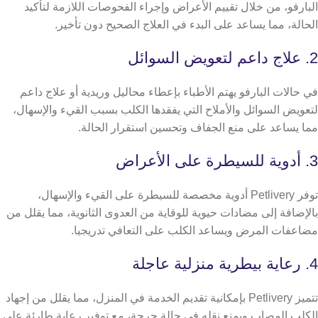
البارفو، من خلال تقييم الأعراض وإجراء الفحوصات اللازمة لتأكيد
الحالة، مما يساعد على البدء في العلاج الصحيح دون تأخير.
2. علاج داعم لتعويض السوائل
في حالات البارفو يهتم الأطباء بإعطاء محاليل وريدية أو علاج داعم
لتعويض السوائل والأملاح التي يفقدها الكلب بسبب القيء والإسهال،
مما يساعد على منع الجفاف وتحسين استقرار الحالة.
3. أدوية للسيطرة على الأعراض
توفر Petlivery أدوية مخصصة للسيطرة على القيء والإسهال،
بالإضافة إلى مضادات حيوية للوقاية من العدوى الثانوية، مما يقلل من
مضاعفات المرض ويساعد الكلب على التعافي تدريجيا.
4. رعاية بيطرية منزلية عاجلة
تتميز Petlivery بإمكانية تقديم الخدمة في المنزل، مما يقلل من إجهاد
الكلب المصاب ويمنع نقله في حالة حرجة، مع توفير رعاية طارئة على