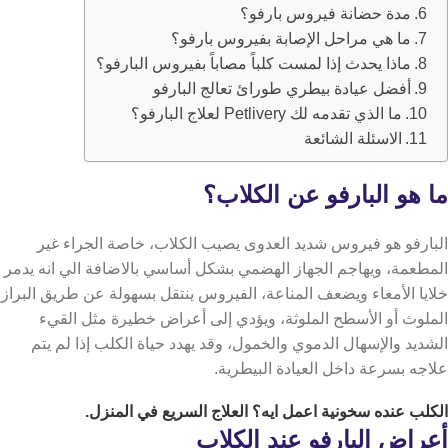
مدة حضانة فيروس بارفو؟
ما هي مراحل الإصابة بفيروس بارفو؟
ماذا يحدث إذا لمست كلباً مصاباً بفيروس البارفو؟
أفضل عيادة بيطري طورائ تعالج البارفو
ما الذي تقدمه لك Petlivery لعلاج البارفو؟
الاسئلة الشائعة
ما هو البارفو عن الكلاب؟
البارفو هو فيروس شديد العدوى يصيب الكلاب، خاصة الجراء غير
المطعمة، ويهاجم الجهاز الهضمي بشكل أساسي بالاضافة الي انه يدمر
خلايا الأمعاء ويضعف المناعة،
الفيروس ينتقل بسهولة عن طريق البراز
الملوث أو الأسطح الملوثة، ويؤدي إلى أعراض خطيرة مثل القيء
الشديد والإسهال الدموي والخمول، وقد يهدد حياة الكلب إذا لم يتم
علاجه بسرعة داخل العيادة البيطرية.
الكلب عنده سخونية اعمل ايه
؟ العلاج السريع في المنزل.
أعراض البارفو عند الكلاب