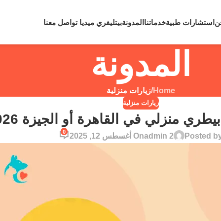
لي رقم
0109810860
لحالات الطوارئ نعمل علي مدار 24 ساعة
ن
استشارات طبية
خدماتنا
المدونة
بيتليفري ميديا
تواصل معنا
المدونة
Home
/
زيارات منزلية
زيارات منزلية
ري منزلي في القاهرة أو الجيزة 2026
0
Posted b
admin 2
On أغسطس 12, 2025