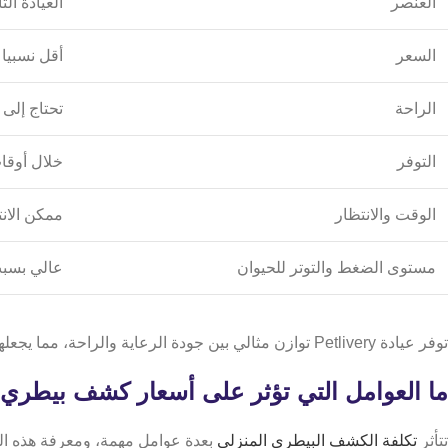
العنصر
العيادة الثا
السعر
أقل نسبيا
الراحة
تحتاج إلى 
التوفر
خلال أوق
الوقت والانتظار
ممكن الان
مستوى الضغط والتوتر للحيوان
عالي بسبب 
توفر عيادة Petlivery توازن مثالي بين جودة الرعاية والراحة، مما يجعلها خيار مفضل لكثير من أصحاب الحيوانات الأليفة في القاهرة والجيزة.
ما العوامل التي تؤثر على أسعار كشف بيطري 
تتأثر
تكلفة الكشف البيطري المنزلي
بعدة عوامل مهمة، ومعرفة هذه الع