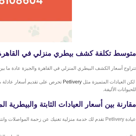
متوسط تكلفة كشف بيطري منزلي في القاهرة 
تتراوح أسعار الكشف البيطري المنزلي في القاهرة والجيزة عادة ما بين 250 إلى 400 جنيه مصري، ويعتمد ذلك على توقيت الزيارة، نوع الخدمة المطلوبة، وبعد المسا
لكن العيادات المتميزة مثل
Petlivery
تحرص على تقديم أسعار عادلة مقا
للحيوانات الأليفة.
مقارنة بين أسعار العيادات الثابتة والبيطرية ال
عيادة Petlivery تقدم لك خدمة منزلية تغنيك عن زحمة المواصلات وانتظار الدور، دون مبالغة في السعر، إليك مقارنة بسيطة تساعدك في اتخاذ القرار المناسب لحيوانك الأليف: