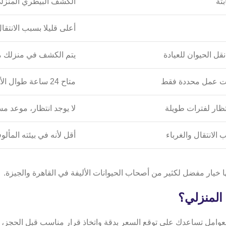
بتة
الكشف البيطري المنزلي (مثل y
أعلى قليلا بسبب الانتقا
نقل الحيوان للعيادة
يتم الكشف في منزلك م
ات عمل محددة فقط
متاح 24 ساعة طوال الأسبوع
تظار لفترات طويلة
لا يوجد انتظار، موعد م
الانتقال والغرباء
أقل لأنه في بيئته المألو
المنزلي؟
وامل تساعدك على توقع السعر بدقة واتخاذ قرار مناسب قبل الحجز، في