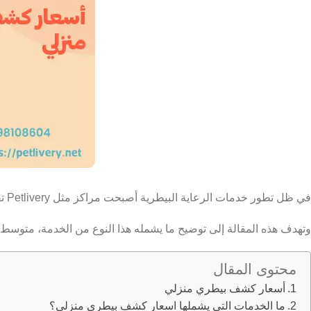
في ظل تطور خدمات الرعاية البيطرية أصبحت مراكز مثل Petlivery تقدم خدمة الكشف البيطري المنزلي التي تجمع بين الجودة والراحة، دون التنقل أو الانتظار.
وتهدف هذه المقالة إلى توضيح ما يشمله هذا النوع من الخدمة، متوسط الأس
محتوى المقال
أسعار كشف بيطري منزلي
ما الخدمات التي يشملها اسعار كشف بيطري منزلي؟