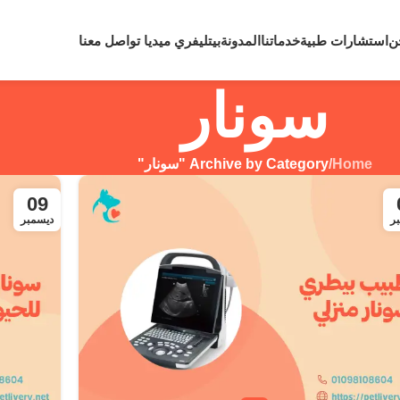
لي رقم
0109810860
لحالات الطوارئ نعمل علي مدار 24 ساعة
ن
استشارات طبية
خدماتنا
المدونة
بيتليفري ميديا
تواصل معنا
سونار
Home
/
Archive by Category "سونار"
09
ر
ديسمبر