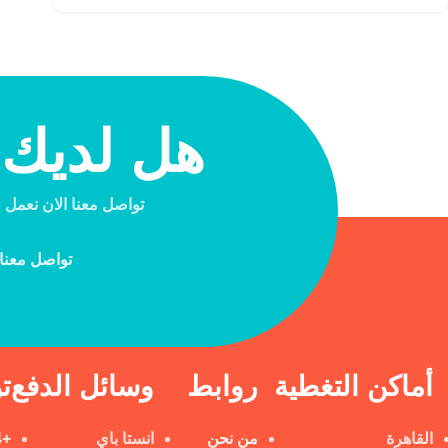
هل لديك
تواصل معنا الان نعمل علي م
تواصل معنا 
أماكن التغطية
روابط
وسائل الدفع
ت
القاهرة
من نحن
انستا باي
+201098108604