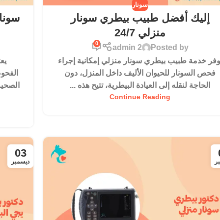
سونار
إليك أفضل طبيب بيطري سونار
سونار
منزلي 24/7
0
admin 2
Posted by
وفر خدمة طبيب بيطري سونار منزلي إمكانية إجراء
يع
فحص السونار للحيوان الأليف داخل المنزل، دون
الفحو
الحاجة لنقله إلى العيادة البيطرية، تتيح هذه ...
الصحية
Continue Reading
03
ر
ديسمبر