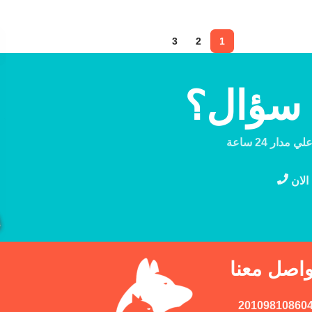
3
2
1
 سؤال؟
دار 24 ساعة
الان
واصل معنا