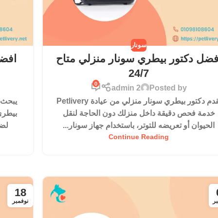
سونار
فضل دكتور بيطري سونار منزلي متاح
افضل
24/7
0
admin 2
Posted by
يقدم دكتور بيطري سونار منزلي من عيادة Petlivery
يبحث 
خدمة فحص دقيقة داخل منزلك دون الحاجة لنقل
الحيوان أو تعريضه للتوتر، باستخدام جهاز سونار...
لضم
Continue Reading
18
ر
نوفمبر