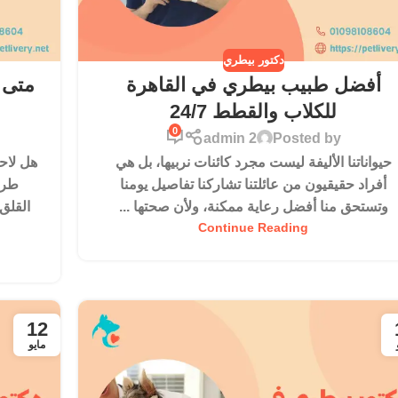
دكتور بيطري
أفضل طبيب بيطري في القاهرة
متى 
للكلاب والقطط 24/7
0
admin 2
Posted by
حيواناتنا الأليفة ليست مجرد كائنات نربيها، بل هي
هل لاح
أفراد حقيقيون من عائلتنا تشاركنا تفاصيل يومنا
طري
وتستحق منا أفضل رعاية ممكنة، ولأن صحتها ...
القلق
Continue Reading
12
مايو