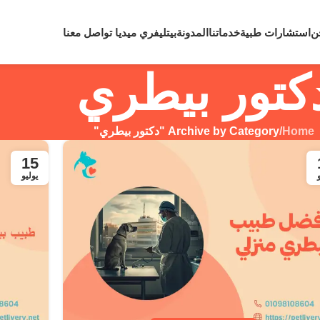
لي رقم
0109810860
لحالات الطوارئ نعمل علي مدار 24 ساعة
ن
استشارات طبية
خدماتنا
المدونة
بيتليفري ميديا
تواصل معنا
كتور بيطري
Home
/
Archive by Category "دكتور بيطري"
15
يوليو