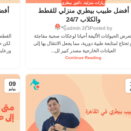
زيارات منزلية
,
دكتور بيطري
أفضل طبيب بيطري منزلي للقطط
أفض
والكلاب 24/7
0
admin 2
Posted by
تعرض الحيوانات الأليفة أحيانا لوعكات صحية مفاجئة
القطط 
 تحتاج لمتابعة طبية دورية، مما يجعل الانتقال بها إلى
لكن ط
العيادات الخارجية مصدر كبير لل...
ورعاية
Continue Reading
09
يوليو