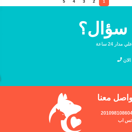
5
4
3
2
1
 سؤال؟
دار 24 ساعة
الان
واصل معنا
تس اب