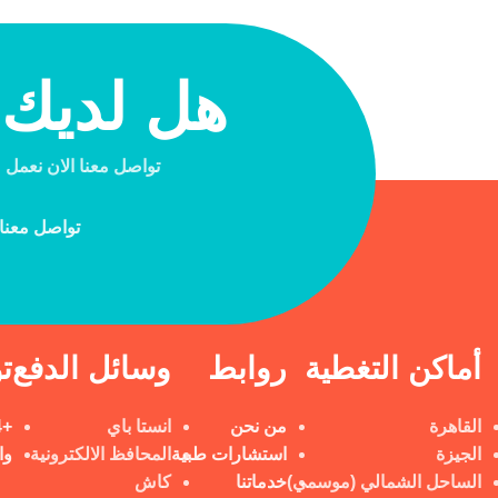
هل لديك
تواصل معنا الان نعمل علي م
تواصل معنا 
أماكن التغطية
روابط
وسائل الدفع
ت
القاهرة
من نحن
انستا باي
+201098108604
الجيزة
استشارات طبية
المحافظ الالكترونية
وا
الساحل الشمالي (موسمي)
خدماتنا
كاش