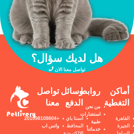
هل لديك سؤال؟
تواصل معنا الان
أماكن
روابط
وسائل
تواصل
التغطية
الدفع
معنا
من نحن
استشارات
القاهرة
انستا باي
+201098108604
طبية
الجيزة
المحافظ
واتس اب
خدماتنا
الساحل
الالكترونية