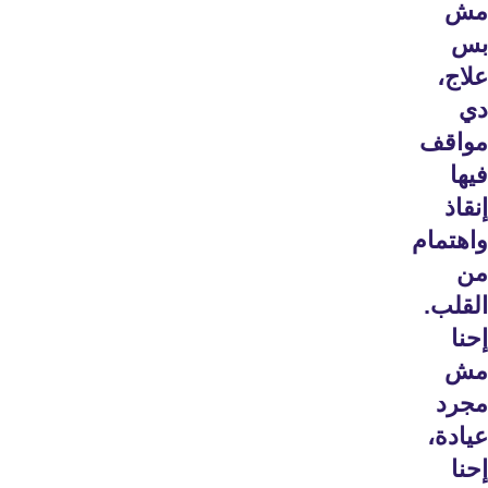
مش
بس
علاج،
دي
مواقف
فيها
إنقاذ
واهتمام
من
القلب.
إحنا
مش
مجرد
عيادة،
إحنا