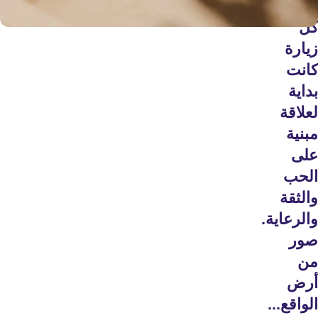
وأصحابهم.
كل
زيارة
كانت
بداية
لعلاقة
مبنية
على
الحب
والثقة
والرعاية.
صور
من
أرض
الواقع...