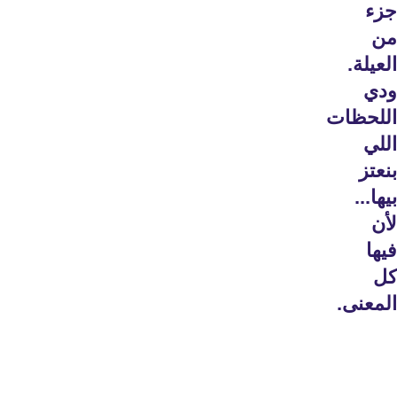
جزء
من
العيلة.
ودي
اللحظات
اللي
بنعتز
بيها...
لأن
فيها
كل
المعنى.