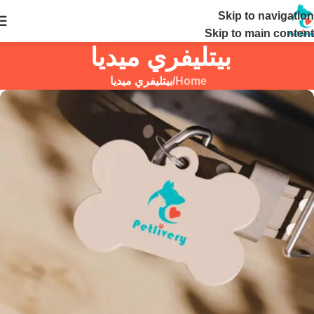
Skip to navigation
24 ساعة
Skip to main content
بيتليفري ميديا
Home
/
بيتليفري ميديا
وجوه
بتحكي
حكايتنا
لحظات
صادقة
جمعت
بين
دكاترتنا،
الحيوانات
الأليفة،