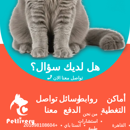
هل لديك سؤال؟
تواصل معنا الان
أماكن
روابط
وسائل
تواصل
التغطية
الدفع
معنا
من نحن
استشارات
القاهرة
انستا باي
+201098108604
طبية